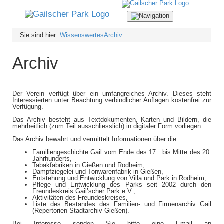
Navigation
ein-/ausblenden
Sie sind hier:
Wissenswertes
Archiv
Archiv
Der Verein verfügt über ein umfangreiches Archiv. Dieses steht
Interessierten unter Beachtung verbindlicher Auflagen kostenfrei zur
Verfügung.
Das Archiv besteht aus Textdokumenten, Karten und Bildern, die
mehrheitlich (zum Teil ausschliesslich) in digitaler Form vorliegen.
Das Archiv bewahrt und vermittelt Informationen über die
Familiengeschichte Gail vom Ende des 17. bis Mitte des 20.
Jahrhunderts,
Tabakfabriken in Gießen und Rodheim,
Dampfziegelei und Tonwarenfabrik in Gießen,
Entstehung und Entwicklung von Villa und Park in Rodheim,
Pflege und Entwicklung des Parks seit 2002 durch den
Freundeskreis Gail’scher Park e.V.,
Aktivitäten des Freundeskreises,
Liste des Bestandes des Familien- und Firmenarchiv Gail
(Repertorien Stadtarchiv Gießen).
Bei Interesse senden Sie bitte eine Email an