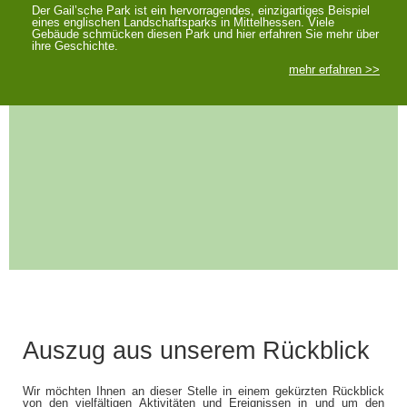
Der Gail’sche Park ist ein hervorragendes, einzigartiges Beispiel
eines englischen Landschaftsparks in Mittelhessen. Viele
Gebäude schmücken diesen Park und hier erfahren Sie mehr über
ihre Geschichte.
mehr erfahren >>
Auszug aus unserem Rückblick
Wir möchten Ihnen an dieser Stelle in einem gekürzten Rückblick
von den vielfältigen Aktivitäten und Ereignissen in und um den