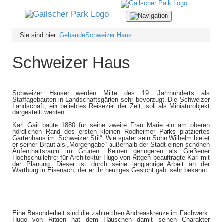
Navigation
ein-/ausblenden
Sie sind hier:
Gebäude
Schweizer Haus
Schweizer Haus
Schweizer Häuser werden Mitte des 19. Jahrhunderts als
Staffagebauten in Landschaftsgärten sehr bevorzugt. Die Schweizer
Landschaft, ein beliebtes Reiseziel der Zeit, soll als Miniaturobjekt
dargestellt werden.
Karl Gail baute 1880 für seine zweite Frau Marie ein am oberen
nördlichen Rand des ersten kleinen Rodheimer Parks platziertes
Gartenhaus im „Schweizer Stil“. Wie später sein Sohn Wilhelm bietet
er seiner Braut als „Morgengabe“ außerhalb der Stadt einen schönen
Aufenthaltsraum im Grünen. Keinen geringeren als Gießener
Hochschullehrer für Architektur Hugo von Ritgen beauftragte Karl mit
der Planung. Dieser ist durch seine langjährige Arbeit an der
Wartburg in Eisenach, der er ihr heutiges Gesicht gab, sehr bekannt.
Eine Besonderheit sind die zahlreichen Andreaskreuze im Fachwerk.
Hugo von Ritgen hat dem Häuschen damit seinen Charakter