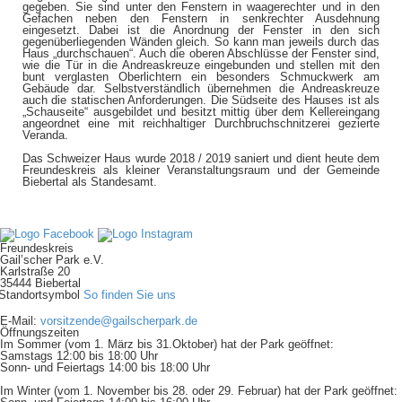
gegeben. Sie sind unter den Fenstern in waagerechter und in den
Gefachen neben den Fenstern in senkrechter Ausdehnung
eingesetzt. Dabei ist die Anordnung der Fenster in den sich
gegenüberliegenden Wänden gleich. So kann man jeweils durch das
Haus „durchschauen“. Auch die oberen Abschlüsse der Fenster sind,
wie die Tür in die Andreaskreuze eingebunden und stellen mit den
bunt verglasten Oberlichtern ein besonders Schmuckwerk am
Gebäude dar. Selbstverständlich übernehmen die Andreaskreuze
auch die statischen Anforderungen. Die Südseite des Hauses ist als
„Schauseite“ ausgebildet und besitzt mittig über dem Kellereingang
angeordnet eine mit reichhaltiger Durchbruchschnitzerei gezierte
Veranda.
Das Schweizer Haus wurde 2018 / 2019 saniert und dient heute dem
Freundeskreis als kleiner Veranstaltungsraum und der Gemeinde
Biebertal als Standesamt.
Freundeskreis
Gail’scher Park e.V.
Karlstraße 20
35444 Biebertal
So finden Sie uns
E-Mail:
vorsitzende@gailscherpark.de
Öffnungszeiten
Im Sommer (vom 1. März bis 31.Oktober) hat der Park geöffnet:
Samstags 12:00 bis 18:00 Uhr
Sonn- und Feiertags 14:00 bis 18:00 Uhr
Im Winter (vom 1. November bis 28. oder 29. Februar) hat der Park geöffnet: